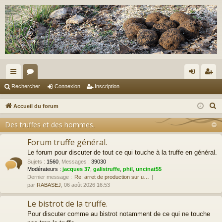
ac
or
on
ns
Rechercher
Connexion
Inscription
co
u
ne
cri
R
Accueil du forum
ur
m
xi
pti
e
Des truffes et des hommes.
c
ci
s
on
on
h
Forum truffe général.
s
e
Le forum pour discuter de tout ce qui touche à la truffe en général.
r
Sujets
:
1560
,
Messages
:
39030
Modérateurs :
jacques 37
,
galistruffe
,
phil
,
uncinat55
c
Dernier message :
Re: arret de production sur u…
h
par
RABASEJ
, 06 août 2026 16:53
e
Le bistrot de la truffe.
r
Pour discuter comme au bistrot notamment de ce qui ne touche