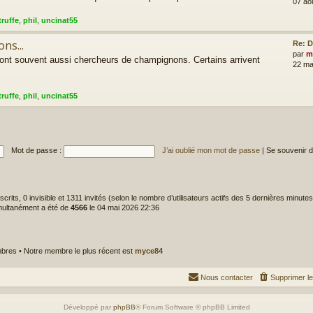
07 ao
truffe
,
phil
,
uncinat55
ns...
Re: D
par
m
sont souvent aussi chercheurs de champignons. Certains arrivent
22 ma
truffe
,
phil
,
uncinat55
Mot de passe :
J’ai oublié mon mot de passe
|
Se souvenir 
inscrits, 0 invisible et 1311 invités (selon le nombre d’utilisateurs actifs des 5 dernières minutes
imultanément a été de
4566
le 04 mai 2026 22:36
res • Notre membre le plus récent est
myce84
Nous contacter
Supprimer l
Développé par
phpBB
® Forum Software © phpBB Limited