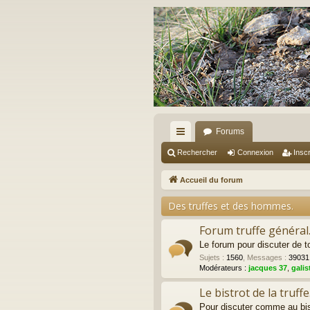
Forums
ac
Rechercher
Connexion
Inscr
co
Accueil du forum
ur
Des truffes et des hommes.
ci
Forum truffe général
s
Le forum pour discuter de to
Sujets
:
1560
,
Messages
:
39031
Modérateurs :
jacques 37
,
galis
Le bistrot de la truffe
Pour discuter comme au bist