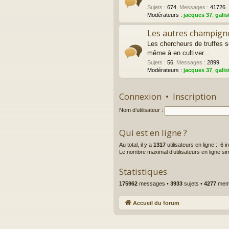
Sujets
:
674
,
Messages
:
41726
Modérateurs :
jacques 37
,
galis
Les autres champigno
Les chercheurs de truffes 
même à en cultiver...
Sujets
:
56
,
Messages
:
2899
Modérateurs :
jacques 37
,
galis
Connexion
•
Inscription
Nom d’utilisateur :
Qui est en ligne ?
Au total, il y a
1317
utilisateurs en ligne :: 6 
Le nombre maximal d’utilisateurs en ligne s
Statistiques
175962
messages •
3933
sujets •
4277
memb
Accueil du forum