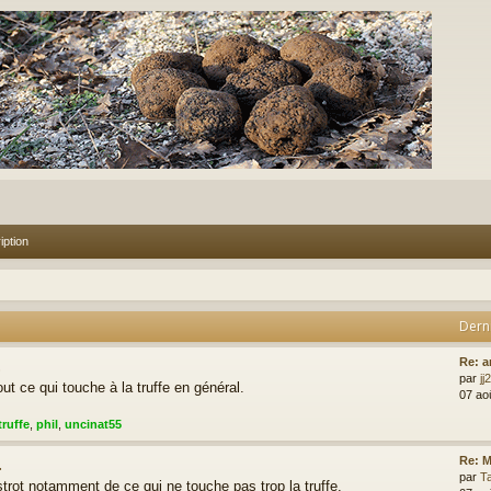
iption
Dern
.
Re: a
par
jj
ut ce qui touche à la truffe en général.
07 ao
truffe
,
phil
,
uncinat55
.
Re: M
par
T
rot notamment de ce qui ne touche pas trop la truffe.