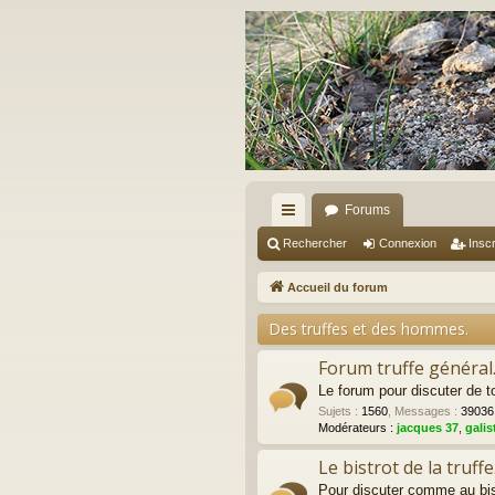
Forums
ac
Rechercher
Connexion
Inscr
co
Accueil du forum
ur
Des truffes et des hommes.
ci
Forum truffe général
s
Le forum pour discuter de to
Sujets
:
1560
,
Messages
:
39036
Modérateurs :
jacques 37
,
galis
Le bistrot de la truffe
Pour discuter comme au bist