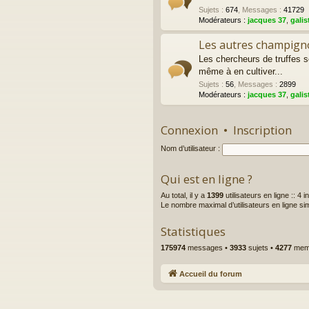
Sujets
:
674
,
Messages
:
41729
Modérateurs :
jacques 37
,
galis
Les autres champigno
Les chercheurs de truffes 
même à en cultiver...
Sujets
:
56
,
Messages
:
2899
Modérateurs :
jacques 37
,
galis
Connexion
•
Inscription
Nom d’utilisateur :
Qui est en ligne ?
Au total, il y a
1399
utilisateurs en ligne :: 4 
Le nombre maximal d’utilisateurs en ligne s
Statistiques
175974
messages •
3933
sujets •
4277
memb
Accueil du forum