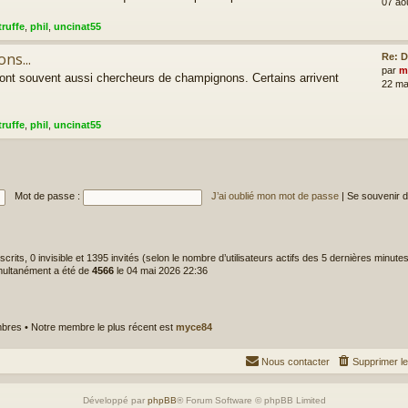
07 ao
truffe
,
phil
,
uncinat55
ns...
Re: D
par
m
sont souvent aussi chercheurs de champignons. Certains arrivent
22 ma
truffe
,
phil
,
uncinat55
Mot de passe :
J’ai oublié mon mot de passe
|
Se souvenir 
inscrits, 0 invisible et 1395 invités (selon le nombre d’utilisateurs actifs des 5 dernières minute
imultanément a été de
4566
le 04 mai 2026 22:36
res • Notre membre le plus récent est
myce84
Nous contacter
Supprimer l
Développé par
phpBB
® Forum Software © phpBB Limited