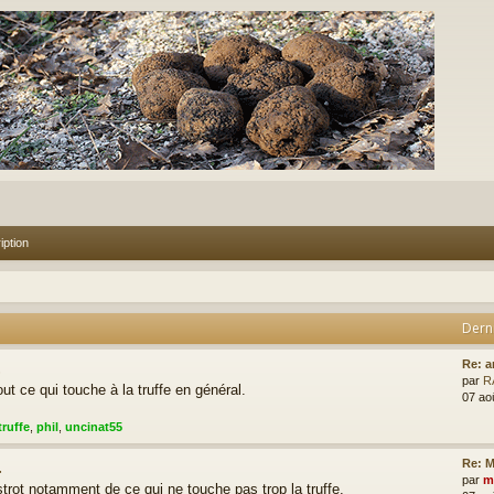
iption
Dern
.
Re: a
par
R
ut ce qui touche à la truffe en général.
07 ao
truffe
,
phil
,
uncinat55
.
Re: M
par
m
rot notamment de ce qui ne touche pas trop la truffe.