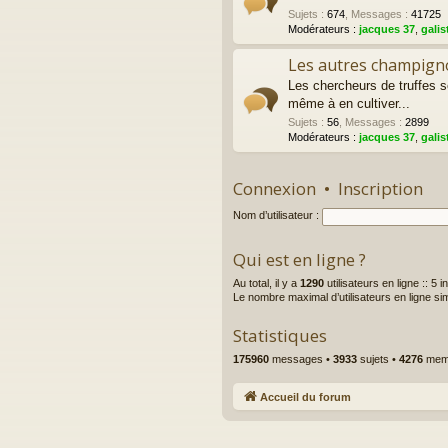
Sujets
:
674
,
Messages
:
41725
Modérateurs :
jacques 37
,
galis
Les autres champigno
Les chercheurs de truffes 
même à en cultiver...
Sujets
:
56
,
Messages
:
2899
Modérateurs :
jacques 37
,
galis
Connexion
•
Inscription
Nom d’utilisateur :
Qui est en ligne ?
Au total, il y a
1290
utilisateurs en ligne :: 5 
Le nombre maximal d’utilisateurs en ligne s
Statistiques
175960
messages •
3933
sujets •
4276
memb
Accueil du forum