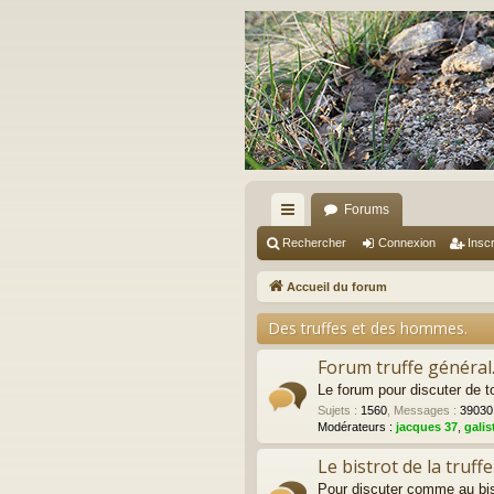
Forums
ac
Rechercher
Connexion
Inscr
co
Accueil du forum
ur
Des truffes et des hommes.
ci
Forum truffe général
s
Le forum pour discuter de to
Sujets
:
1560
,
Messages
:
39030
Modérateurs :
jacques 37
,
galis
Le bistrot de la truffe
Pour discuter comme au bist