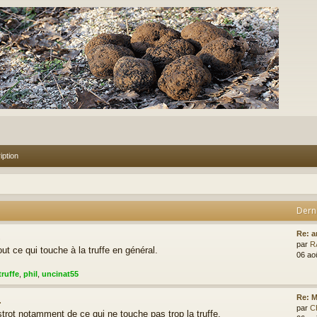
iption
Dern
.
Re: a
par
R
ut ce qui touche à la truffe en général.
06 ao
truffe
,
phil
,
uncinat55
.
Re: M
par
C
rot notamment de ce qui ne touche pas trop la truffe.