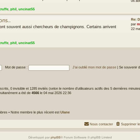
06 ao
truffe
,
phil
,
uncinat55
ns...
Re: D
par
m
sont souvent aussi chercheurs de champignons. Certains arrivent
22 ma
truffe
,
phil
,
uncinat55
Mot de passe :
J’ai oublié mon mot de passe
|
Se souvenir 
inscrits, 0 invisible et 1285 invités (selon le nombre d’utilisateurs actifs des 5 dernières minute
imultanément a été de
4566
le 04 mai 2026 22:36
res • Notre membre le plus récent est
Ulane
Nous contacter
Supprimer l
Développé par
phpBB
® Forum Software © phpBB Limited