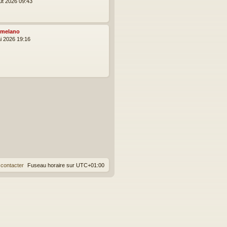
ût 2026 09:43
melano
i 2026 19:16
contacter
Fuseau horaire sur
UTC+01:00