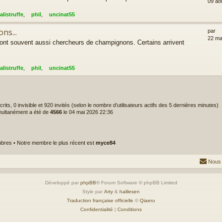
09 ao
alistruffe
,
phil
,
uncinat55
ns...
par
22 ma
sont souvent aussi chercheurs de champignons. Certains arrivent
alistruffe
,
phil
,
uncinat55
nscrits, 0 invisible et 920 invités (selon le nombre d’utilisateurs actifs des 5 dernières minutes)
imultanément a été de
4566
le 04 mai 2026 22:36
res • Notre membre le plus récent est
myce84
Nous 
Développé par
phpBB
® Forum Software © phpBB Limited
Style par
Arty
&
halilesen
Traduction française officielle
©
Qiaeru
Confidentialité
|
Conditions