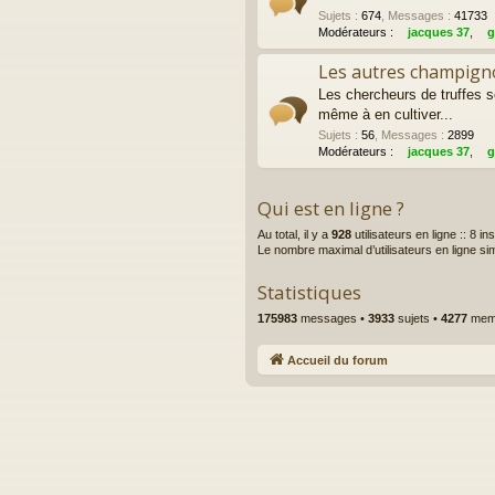
Sujets
:
674
,
Messages
:
41733
Modérateurs :
jacques 37
,
g
Les autres champigno
Les chercheurs de truffes 
même à en cultiver...
Sujets
:
56
,
Messages
:
2899
Modérateurs :
jacques 37
,
g
Qui est en ligne ?
Au total, il y a
928
utilisateurs en ligne :: 8 i
Le nombre maximal d’utilisateurs en ligne s
Statistiques
175983
messages •
3933
sujets •
4277
memb
Accueil du forum