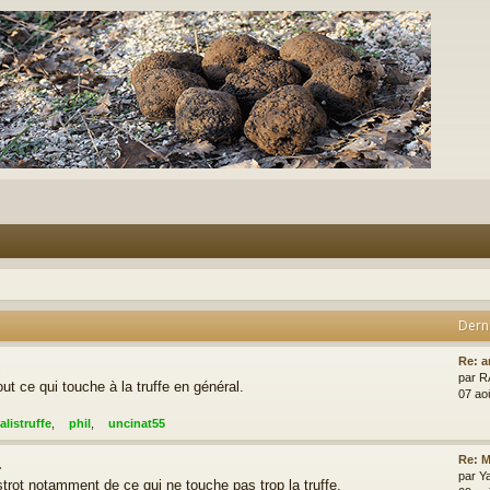
Dern
.
Re: a
par
R
ut ce qui touche à la truffe en général.
07 ao
alistruffe
,
phil
,
uncinat55
.
Re: M
par
Y
rot notamment de ce qui ne touche pas trop la truffe.