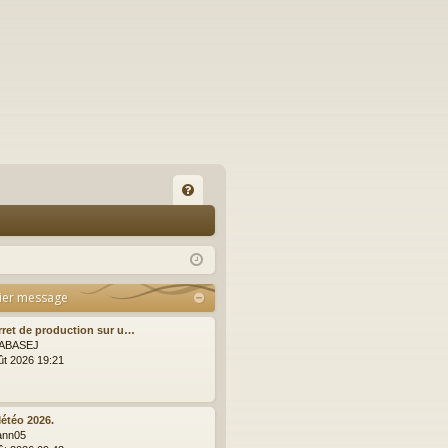
FA
Q
ier message
rret de production sur u…
ABASEJ
ût 2026 19:21
étéo 2026.
ann05