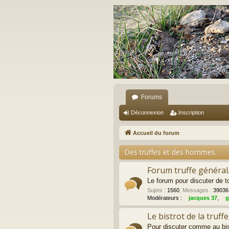
Forums
Déconnexion
Inscription
Accueil du forum
Des truffes et des hommes.
Forum truffe général
Le forum pour discuter de to
Sujets
:
1560
,
Messages
:
39036
Modérateurs :
jacques 37
,
g
Le bistrot de la truffe
Pour discuter comme au bist