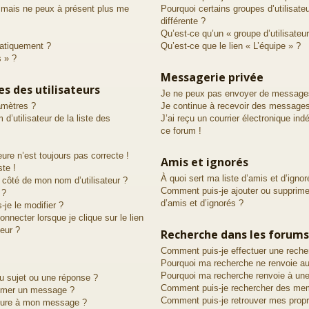
é mais ne peux à présent plus me
Pourquoi certains groupes d’utilisat
différente ?
Qu’est-ce qu’un « groupe d’utilisateur
atiquement ?
Qu’est-ce que le lien « L’équipe » ?
s » ?
Messagerie privée
s des utilisateurs
Je ne peux pas envoyer de messages
amètres ?
Je continue à recevoir des messages 
utilisateur de la liste des
J’ai reçu un courrier électronique ind
ce forum !
eure n’est toujours pas correcte !
Amis et ignorés
ste !
À quoi sert ma liste d’amis et d’ignor
 côté de mon nom d’utilisateur ?
Comment puis-je ajouter ou supprimer
 ?
d’amis et d’ignorés ?
je le modifier ?
necter lorsque je clique sur le lien
teur ?
Recherche dans les forums
Comment puis-je effectuer une reche
Pourquoi ma recherche ne renvoie au
Pourquoi ma recherche renvoie à une
u sujet ou une réponse ?
Comment puis-je rechercher des me
rimer un message ?
Comment puis-je retrouver mes prop
ature à mon message ?