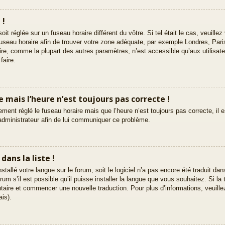
 !
 soit réglée sur un fuseau horaire différent du vôtre. Si tel était le cas, veuil
le fuseau horaire afin de trouver votre zone adéquate, par exemple Londres, Par
ire, comme la plupart des autres paramètres, n’est accessible qu’aux utilisate
faire.
re mais l’heure n’est toujours pas correcte !
ement réglé le fuseau horaire mais que l’heure n’est toujours pas correcte, il 
 administrateur afin de lui communiquer ce problème.
ans la liste !
nstallé votre langue sur le forum, soit le logiciel n’a pas encore été traduit d
m s’il est possible qu’il puisse installer la langue que vous souhaitez. Si la 
ntaire et commencer une nouvelle traduction. Pour plus d’informations, veuille
ais).