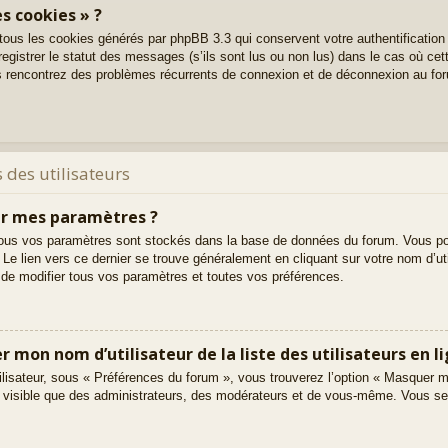
s cookies » ?
 tous les cookies générés par phpBB 3.3 qui conservent votre authentification
gistrer le statut des messages (s’ils sont lus ou non lus) dans le cas où cett
s rencontrez des problèmes récurrents de connexion et de déconnexion au fo
 des utilisateurs
r mes paramètres ?
t, tous vos paramètres sont stockés dans la base de données du forum. Vous po
. Le lien vers ce dernier se trouve généralement en cliquant sur votre nom d’u
de modifier tous vos paramètres et toutes vos préférences.
on nom d’utilisateur de la liste des utilisateurs en li
ilisateur, sous « Préférences du forum », vous trouverez l’option « Masquer m
ez visible que des administrateurs, des modérateurs et de vous-même. Vous s