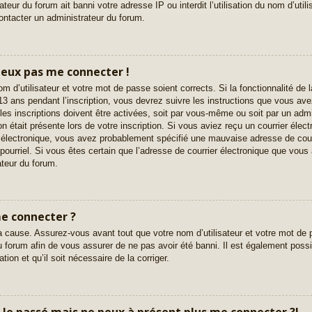
eur du forum ait banni votre adresse IP ou interdit l’utilisation du nom d’utili
contacter un administrateur du forum.
 peux pas me connecter !
nom d’utilisateur et votre mot de passe soient corrects. Si la fonctionnalité d
3 ans pendant l’inscription, vous devrez suivre les instructions que vous av
es inscriptions doivent être activées, soit par vous-même ou soit par un admi
on était présente lors de votre inscription. Si vous aviez reçu un courrier élect
 électronique, vous avez probablement spécifié une mauvaise adresse de courri
e pourriel. Si vous êtes certain que l’adresse de courrier électronique que vous 
teur du forum.
me connecter ?
a cause. Assurez-vous avant tout que votre nom d’utilisateur et votre mot de p
 forum afin de vous assurer de ne pas avoir été banni. Il est également possib
tion et qu’il soit nécessaire de la corriger.
ar le passé mais ne peux à présent plus me connecter ?!