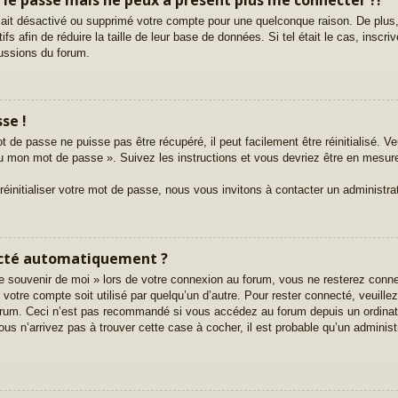
ur ait désactivé ou supprimé votre compte pour une quelconque raison. De pl
tifs afin de réduire la taille de leur base de données. Si tel était le cas, ins
cussions du forum.
se !
 de passe ne puisse pas être récupéré, il peut facilement être réinitialisé. Ve
rdu mon mot de passe ». Suivez les instructions et vous devriez être en mesu
initialiser votre mot de passe, nous vous invitons à contacter un administra
ecté automatiquement ?
 souvenir de moi » lors de votre connexion au forum, vous ne resterez conn
e votre compte soit utilisé par quelqu’un d’autre. Pour rester connecté, veuill
orum. Ceci n’est pas recommandé si vous accédez au forum depuis un ordinate
ous n’arrivez pas à trouver cette case à cocher, il est probable qu’un administ