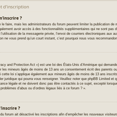
 d’inscription
’inscrire ?
 le faire, mais les administrateurs du forum peuvent limiter la publication de 
alement avoir accès à des fonctionnalités supplémentaires qui ne sont pas di
l’utilisation de la messagerie privée, l’envoi de courriers électroniques aux au
iption ne vous prend qu’un court instant, c’est pourquoi nous vous recommandons
acy and Protection Act ») est une loi des États-Unis d’Amérique qui demande 
ur les mineurs âgés de moins de 13 ans un consentement écrit des parents o
 cette loi s’applique également aux mineurs âgés de moins de 13 ans inscrit
ler juridique qui pourra vous renseigner. Veuillez noter que phpBB Limited et q
nce légale et ne doivent donc pas être contactés à ce sujet, excepté lorsque 
 problèmes d’abus ou d’ordres légaux liés à ce forum ? ».
inscrire ?
 du forum ait désactivé les inscriptions afin d’empêcher les nouveaux visiteur