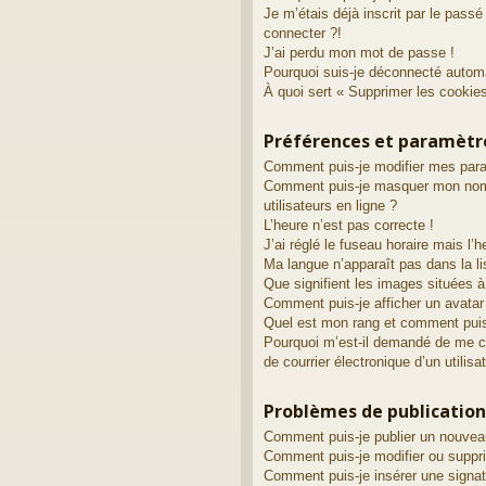
Je m’étais déjà inscrit par le pass
connecter ?!
J’ai perdu mon mot de passe !
Pourquoi suis-je déconnecté autom
À quoi sert « Supprimer les cookie
Préférences et paramètre
Comment puis-je modifier mes par
Comment puis-je masquer mon nom d’
utilisateurs en ligne ?
L’heure n’est pas correcte !
J’ai réglé le fuseau horaire mais l’h
Ma langue n’apparaît pas dans la li
Que signifient les images situées à
Comment puis-je afficher un avatar
Quel est mon rang et comment puis-
Pourquoi m’est-il demandé de me con
de courrier électronique d’un utilisa
Problèmes de publication
Comment puis-je publier un nouvea
Comment puis-je modifier ou supp
Comment puis-je insérer une sign