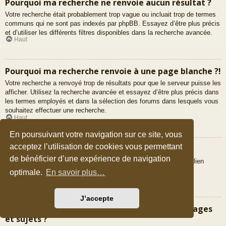
Pourquoi ma recherche ne renvoie aucun résultat ?
Votre recherche était probablement trop vague ou incluait trop de termes
communs qui ne sont pas indexés par phpBB. Essayez d’être plus précis
et d’utiliser les différents filtres disponibles dans la recherche avancée.
Haut
Pourquoi ma recherche renvoie à une page blanche ?!
Votre recherche a renvoyé trop de résultats pour que le serveur puisse les
afficher. Utilisez la recherche avancée et essayez d’être plus précis dans
les termes employés et dans la sélection des forums dans lesquels vous
souhaitez effectuer une recherche.
Haut
En poursuivant votre navigation sur ce site, vous
acceptez l’utilisation de cookies vous permettant
Comment puis-je rechercher des membres ?
de bénéficier d’une expérience de navigation
Veuillez vous rendre sur la liste des membres puis cliquer sur le lien
« Trouver un membre ».
optimale.
En savoir plus…
Haut
J’accepte
Comment puis-je retrouver mes propres messages
et sujets ?