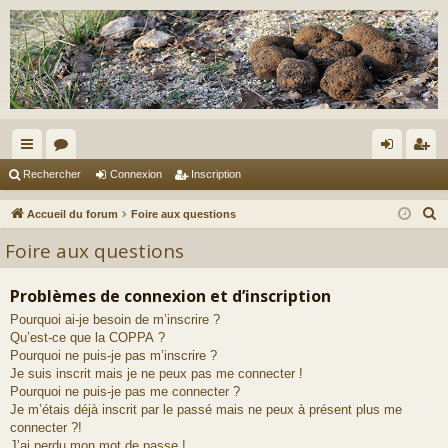
ac
or
on
ns
Rechercher
Connexion
Inscription
co
u
ne
cri
R
Accueil du forum
Foire aux questions
ur
m
xi
pti
e
Foire aux questions
c
ci
s
on
on
h
Problèmes de connexion et d’inscription
s
e
Pourquoi ai-je besoin de m’inscrire ?
r
Qu’est-ce que la COPPA ?
c
Pourquoi ne puis-je pas m’inscrire ?
h
Je suis inscrit mais je ne peux pas me connecter !
e
Pourquoi ne puis-je pas me connecter ?
Je m’étais déjà inscrit par le passé mais ne peux à présent plus me
r
connecter ?!
J’ai perdu mon mot de passe !