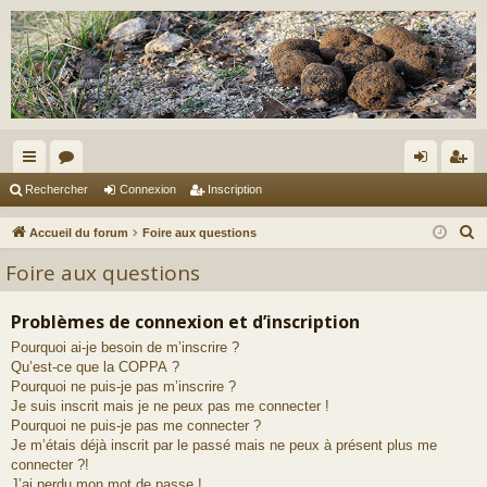
ac
or
on
ns
Rechercher
Connexion
Inscription
co
u
ne
cri
R
Accueil du forum
Foire aux questions
ur
m
xi
pti
e
Foire aux questions
c
ci
s
on
on
h
Problèmes de connexion et d’inscription
s
e
Pourquoi ai-je besoin de m’inscrire ?
r
Qu’est-ce que la COPPA ?
c
Pourquoi ne puis-je pas m’inscrire ?
h
Je suis inscrit mais je ne peux pas me connecter !
e
Pourquoi ne puis-je pas me connecter ?
Je m’étais déjà inscrit par le passé mais ne peux à présent plus me
r
connecter ?!
J’ai perdu mon mot de passe !