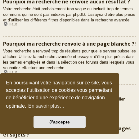
Pourquoi ma recherche ne renvoie aucun résultat ?
Votre recherche était probablement trop vague ou incluait trop de termes
communs qui ne sont pas indexés par phpBB. Essayez d’être plus précis
et d’utiliser les différents filtres disponibles dans la recherche avancée.
Haut
Pourquoi ma recherche renvoie à une page blanche ?!
Votre recherche a renvoyé trop de résultats pour que le serveur puisse les
afficher. Utilisez la recherche avancée et essayez d’être plus précis dans
les termes employés et dans la sélection des forums dans lesquels vous
souhaitez effectuer une recherche.
Haut
En poursuivant votre navigation sur ce site, vous
acceptez l’utilisation de cookies vous permettant
Comment puis-je rechercher des membres ?
de bénéficier d’une expérience de navigation
Veuillez vous rendre sur la liste des membres puis cliquer sur le lien
« Trouver un membre ».
optimale.
En savoir plus…
Haut
J’accepte
Comment puis-je retrouver mes propres messages
et sujets ?