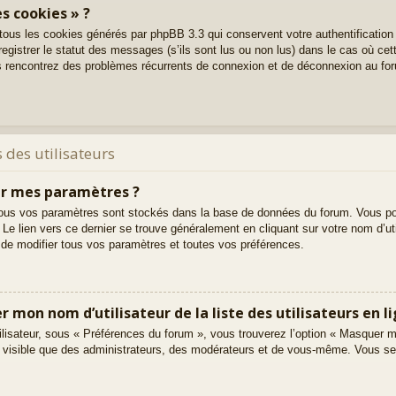
s cookies » ?
 tous les cookies générés par phpBB 3.3 qui conservent votre authentification
gistrer le statut des messages (s’ils sont lus ou non lus) dans le cas où cett
s rencontrez des problèmes récurrents de connexion et de déconnexion au fo
 des utilisateurs
r mes paramètres ?
t, tous vos paramètres sont stockés dans la base de données du forum. Vous po
. Le lien vers ce dernier se trouve généralement en cliquant sur votre nom d’u
de modifier tous vos paramètres et toutes vos préférences.
on nom d’utilisateur de la liste des utilisateurs en li
ilisateur, sous « Préférences du forum », vous trouverez l’option « Masquer m
ez visible que des administrateurs, des modérateurs et de vous-même. Vous s