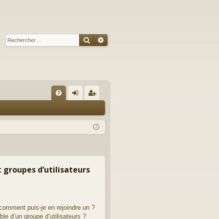
Rechercher
Recherche avancée
R
FA
on
ns
Q
ne
cri
xi
pti
on
on
t groupes d’utilisateurs
 comment puis-je en rejoindre un ?
le d’un groupe d’utilisateurs ?