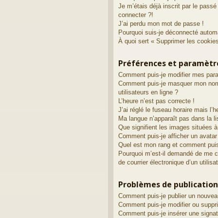
Je m’étais déjà inscrit par le pass
connecter ?!
J’ai perdu mon mot de passe !
Pourquoi suis-je déconnecté autom
À quoi sert « Supprimer les cookie
Préférences et paramètre
Comment puis-je modifier mes par
Comment puis-je masquer mon nom d’
utilisateurs en ligne ?
L’heure n’est pas correcte !
J’ai réglé le fuseau horaire mais l’h
Ma langue n’apparaît pas dans la li
Que signifient les images situées à
Comment puis-je afficher un avatar
Quel est mon rang et comment puis-
Pourquoi m’est-il demandé de me con
de courrier électronique d’un utilisa
Problèmes de publication
Comment puis-je publier un nouvea
Comment puis-je modifier ou supp
Comment puis-je insérer une sign