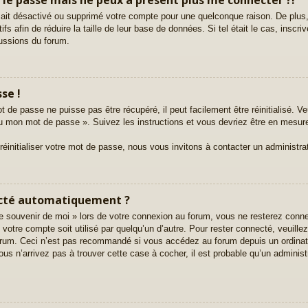
ur ait désactivé ou supprimé votre compte pour une quelconque raison. De pl
tifs afin de réduire la taille de leur base de données. Si tel était le cas, ins
cussions du forum.
se !
 de passe ne puisse pas être récupéré, il peut facilement être réinitialisé. Ve
rdu mon mot de passe ». Suivez les instructions et vous devriez être en mesu
initialiser votre mot de passe, nous vous invitons à contacter un administra
ecté automatiquement ?
 souvenir de moi » lors de votre connexion au forum, vous ne resterez conn
e votre compte soit utilisé par quelqu’un d’autre. Pour rester connecté, veuill
orum. Ceci n’est pas recommandé si vous accédez au forum depuis un ordinate
ous n’arrivez pas à trouver cette case à cocher, il est probable qu’un administ