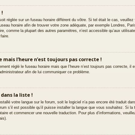
 !
 soit réglée sur un fuseau horaire différent du vôtre. Si tel était le cas, veuil
le fuseau horaire afin de trouver votre zone adéquate, par exemple Londres, Par
ire, comme la plupart des autres paramètres, n’est accessible qu’aux utilisate
faire.
re mais l’heure n’est toujours pas correcte !
ement réglé le fuseau horaire mais que l’heure n’est toujours pas correcte, il 
 administrateur afin de lui communiquer ce problème.
ans la liste !
nstallé votre langue sur le forum, soit le logiciel n’a pas encore été traduit d
m s’il est possible qu’il puisse installer la langue que vous souhaitez. Si la 
ntaire et commencer une nouvelle traduction. Pour plus d’informations, veuille
ais).