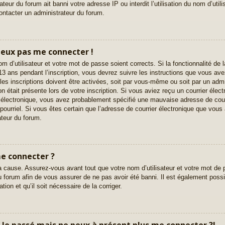
eur du forum ait banni votre adresse IP ou interdit l’utilisation du nom d’utili
contacter un administrateur du forum.
 peux pas me connecter !
nom d’utilisateur et votre mot de passe soient corrects. Si la fonctionnalité d
3 ans pendant l’inscription, vous devrez suivre les instructions que vous av
es inscriptions doivent être activées, soit par vous-même ou soit par un admi
on était présente lors de votre inscription. Si vous aviez reçu un courrier élect
 électronique, vous avez probablement spécifié une mauvaise adresse de courri
e pourriel. Si vous êtes certain que l’adresse de courrier électronique que vous 
teur du forum.
me connecter ?
a cause. Assurez-vous avant tout que votre nom d’utilisateur et votre mot de p
 forum afin de vous assurer de ne pas avoir été banni. Il est également possib
tion et qu’il soit nécessaire de la corriger.
ar le passé mais ne peux à présent plus me connecter ?!