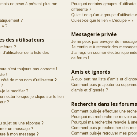
é mais ne peux à présent plus me
Pourquoi certains groupes d’utilisat
différente ?
Qu’est-ce qu’un « groupe d’utilisateur
atiquement ?
Qu’est-ce que le lien « L’équipe » ?
s » ?
Messagerie privée
s des utilisateurs
Je ne peux pas envoyer de messages
amètres ?
Je continue à recevoir des messages 
utilisateur de la liste des
J’ai reçu un courrier électronique ind
ce forum !
eure n’est toujours pas correcte !
Amis et ignorés
ste !
À quoi sert ma liste d’amis et d’ignor
 côté de mon nom d’utilisateur ?
Comment puis-je ajouter ou supprimer
 ?
d’amis et d’ignorés ?
je le modifier ?
necter lorsque je clique sur le lien
teur ?
Recherche dans les forums
Comment puis-je effectuer une reche
Pourquoi ma recherche ne renvoie au
Pourquoi ma recherche renvoie à une
u sujet ou une réponse ?
Comment puis-je rechercher des me
rimer un message ?
Comment puis-je retrouver mes prop
ature à mon message ?