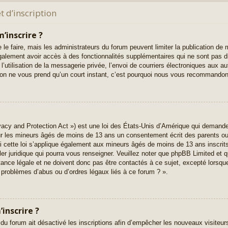
 d’inscription
’inscrire ?
 le faire, mais les administrateurs du forum peuvent limiter la publication de 
alement avoir accès à des fonctionnalités supplémentaires qui ne sont pas di
l’utilisation de la messagerie privée, l’envoi de courriers électroniques aux au
iption ne vous prend qu’un court instant, c’est pourquoi nous vous recommandons
acy and Protection Act ») est une loi des États-Unis d’Amérique qui demande 
ur les mineurs âgés de moins de 13 ans un consentement écrit des parents o
 cette loi s’applique également aux mineurs âgés de moins de 13 ans inscrit
ler juridique qui pourra vous renseigner. Veuillez noter que phpBB Limited et q
nce légale et ne doivent donc pas être contactés à ce sujet, excepté lorsque 
 problèmes d’abus ou d’ordres légaux liés à ce forum ? ».
inscrire ?
 du forum ait désactivé les inscriptions afin d’empêcher les nouveaux visiteur